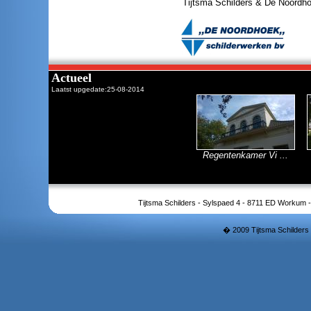
Tijtsma Schilders & De Noordh
Actueel
Laatst upgedate:25-08-2014
Regentenkamer Vi ...
Tijtsma Schilders - Sylspaed 4 - 8711 ED Workum 
� 2009 Tijtsma Schilders